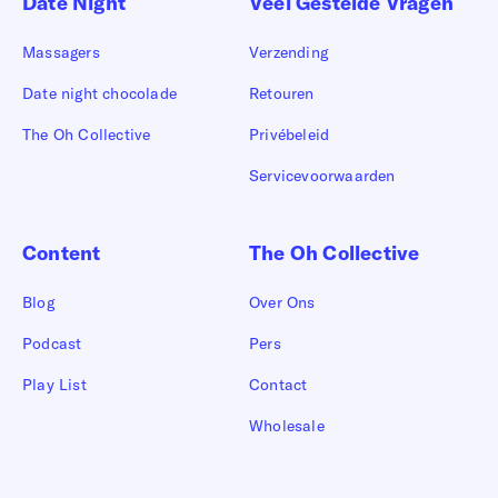
Γ
Date Night
Veel Gestelde Vragen
Massagers
Verzending
Date night chocolade
Retouren
The Oh Collective
Privébeleid
Servicevoorwaarden
Content
The Oh Collective
Blog
Over Ons
Podcast
Pers
Play List
Contact
Wholesale